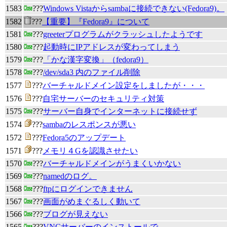
1583
???
Windows Vistaからsambaに接続できない(Fedora9)。
1582
???
【重要】『Fedora9』について
1581
???
greeterプログラムがクラッシュしたようです
1580
???
起動時にIPアドレスが変わってしまう
1579
???
「かな漢字変換」（fedora9）
1578
???
/dev/sda3 内のファイル削除
1577
???
バーチャルドメイン設定をしましたが・・・
1576
???
自宅サーバーのセキュリティ対策
1575
???
サーバー自身でインターネットに接続せず
1574
???
sambaのレスポンスが悪い
1572
???
Fedora5のアップデート
1571
???
メモリ４Gを認識させたい
1570
???
バーチャルドメインがうまくいかない
1569
???
namedのログ。
1568
???
ftpにログインできません
1567
???
画面がめまぐるしく動いて
1566
???
ブログが見えない
1565
???
VNCサーバーのインストールで