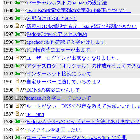
1601
???
バーチャルホストのnamazuの設定法
1600
???
awstatsの検索文字列の文字化け修正について。
1599
???
内部向けDNSについて
1598
???
新規HDDを増設するが、fstab指定で認識できない
1597
???
FedoraCore4のアクセス解析
1596
???
apacheの動作確認で文字化けします
1595
???
FTP転送時にエラーが出ます。
1594
???
ユーザーログインが出来なくなりました。
1593
???
アクセスログ（オリジナル）の作成がうまくでき
1592
???
インターネット接続について
1591
???
自宅サーバーに適しているのは？
1590
???
DDNSの構築にかんして
1589
???
namazuの文字コードについて
1588
???
ルートがない、DNSの設定を教えてお願いいたし
1587
???
IP bind
1586
???
Fedora8から9へのアップデート方法はありますか
1585
???
psファイルを加工したい
1584
???
ユーザーホームページと/var/www/htmlの公開