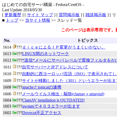
はじめての自宅サーバ構築 - Fedora/CentOS -
Last Update 2018/05/30
[
更新履歴
] [
サイト マップ
] [
質問掲示板
] [
雑談掲示板
] [ 
■
トップ
>>
当サイト情報
>> スレッド一覧
このページは表示専用です。
No.
トピックス
1614
???
ｄｉｃｅによるＩＰ変更がうまくいかない。
1613
???
LINUX間のネットワーク
1612
???
*送信*メールにサーバ レベルで置換フィルタをか
1611
???
自宅サーバーとIPアドレスについて
1610
???
自動的に西ヨーロッパ言語（ISO）で表示されてし
1609
???
サイトが移動しました（301）というエラーが出ま
1608
???
apacheとtomcatの連携
1606
???
メールウイルス検出・駆除(clamav＋amavisd)
1604
???
ClamAV installation is OUTDATED!
1603
???
awstatsで４０３エラーが出ます
1602
???
Dovecot不正アクセス