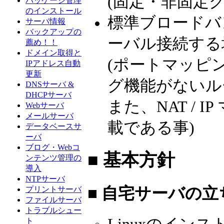
(固定・非固定
パッケージ管理
のインストール
標準ブロードバ
サーバ情報
バックアップの
ーバル接続する
薦め！！
ドメイン取得と
(ポートマッピ
IPアドレス自動
更新
グ機能がないル
DNSサーバ &
DHCPサーバ
また、NAT / 
Webサーバ
メールサーバ
載である事)
データベースサ
ーバ
ブログ・Webコ
■ 基本方針
ンテンツ管理の
導入
NTPサーバ
■ 自宅サーバの
プリントサーバ
ファイルサーバ
トラブルシュー
ト