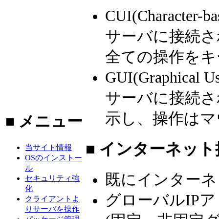
CUI(Character-
サーバに接続さ
全ての操作をキ
GUI(Graphical 
サーバに接続さ
示し、操作はマ
■ メニュー
■ インターネッ
当サイト情報
OSのインストー
ル
既にインターネ
セキュリティ強
化
グローバルIP
クライアントよ
りサーバを操作