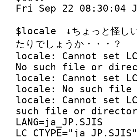
Fri Sep 22 08:30:04 
$locale ↓ちょっと
たりでしょうか・・・？
locale: Cannot set L
No such file or dire
locale: Cannot set L
locale: No such file
locale: Cannot set L
such file or directo
LANG=ja_JP.SJIS
LC_CTYPE="ja_JP.SJIS