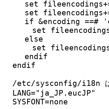
set fileencodings+=
set fileencodings+=
if &encoding ==# '
set fileencodings
else
set fileencodings
endif
endif
/etc/sysconfig/i18n 
LANG="ja_JP.eucJP"
SYSFONT=none