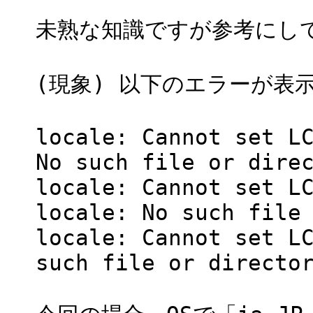
未熟な知識ですが参考にし
(現象) 以下のエラーが表示
locale: Cannot set L
No such file or dire
locale: Cannot set L
locale: No such file
locale: Cannot set L
such file or directo