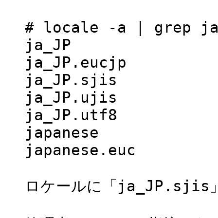
# locale -a | grep j
ja_JP
ja_JP.eucjp
ja_JP.sjis
ja_JP.ujis
ja_JP.utf8
japanese
japanese.euc
ロケールに「ja_JP.sj