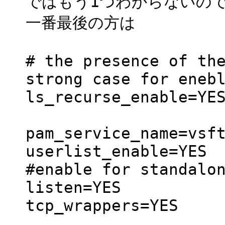
ではもう1つわからないのです
一番最後の方は
# the presence of th
strong case for eneb
ls_recurse_enable=YE
pam_service_name=vsf
userlist_enable=YES
#enable for standalo
listen=YES
tcp_wrappers=YES