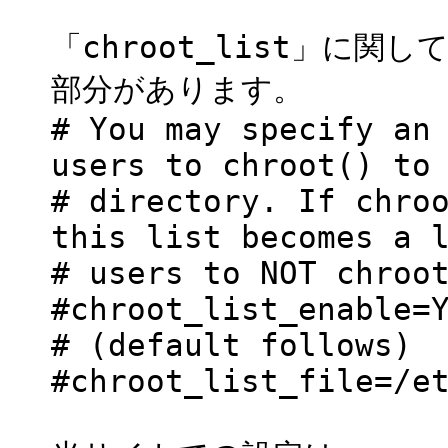
「chroot_list」に
部分があります。
# You may specify an
users to chroot() to
# directory. If chro
this list becomes a 
# users to NOT chroo
#chroot_list_enable=
# (default follows)
#chroot_list_file=/e