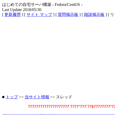
はじめての自宅サーバ構築 - Fedora/CentOS -
Last Update 2018/05/30
[
更新履歴
] [
サイト マップ
] [
質問掲示板
] [
雑談掲示板
] [ 
■
トップ
>>
当サイト情報
>> スレッド
????????????????????¨????°???¨??§????????°