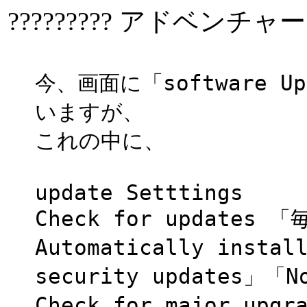
????????? アドベンチャー
今、画面に「software Up
いますが、
これの中に、
update Setttings
Check for update
Automatically insta
security updates」「N
Check for major up