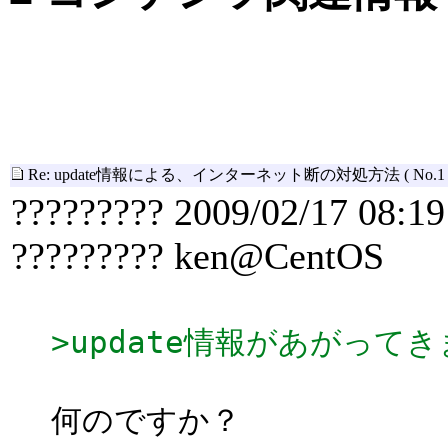
Re: update情報による、インターネット断の対処方法
( No.1 
????????? 2009/02/17 08:19
????????? ken@CentOS
>update情報があがって
何のですか？