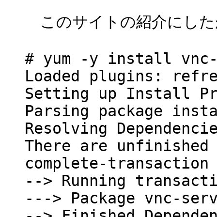
このサイトの紹介にしたがって
# yum -y install vnc
Loaded plugins: refr
Setting up Install P
Parsing package inst
Resolving Dependenci
There are unfinished
complete-transaction
--> Running transact
---> Package vnc-ser
--> Finished Depende