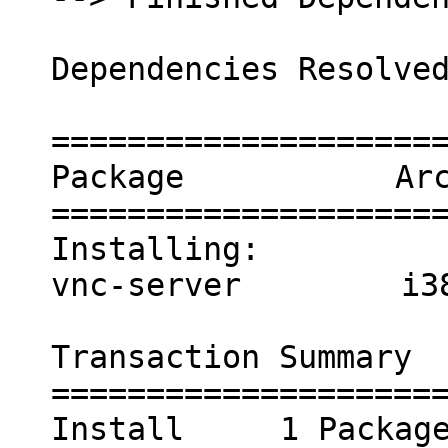
Dependencies Resolve
====================
Package Ar
====================
Installing:
vnc-server i
Transaction Summary
====================
Install 1 Pac