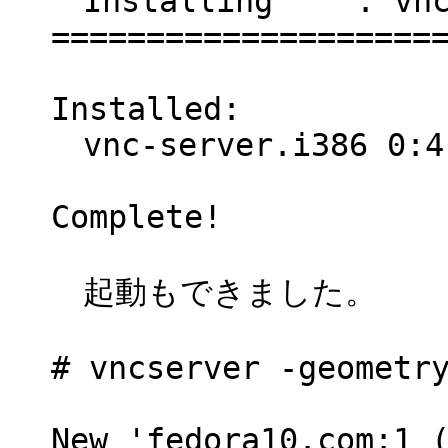
Install
====================
Installed:
vnc-serv
Complete!
起動もできました。
# vncserver -geometr
New 'fedora10.com:1 