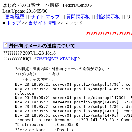
はじめての自宅サーバ構築 - Fedora/CentOS -
Last Update 2018/05/30
[
更新履歴
] [
サイト マップ
] [
質問掲示板
] [
雑談掲示板
] [ 
■
トップ
>>
当サイト情報
>> スレッド
???????????????????
外部向けメールの送信について
????????? 2007/11/23 18:18
?????????
koji
<
create@vcs.wbs.ne.jp
>
?不明点・障害内容：外部向けメールの送信ができない。
?ログの有無 ：有り
(有：その内容)：
Nov 23 18:05:21 server01 postfix/smtpd[14786]: co
Nov 23 18:05:21 server01 postfix/smtpd[14786]: 57
mold.com
Nov 23 18:05:21 server01 postfix/cleanup[14790]: 
Nov 23 18:05:21 server01 postfix/qmgr[14785]: 573
Nov 23 18:05:21 server01 postfix/smtpd[14786]: di
Nov 23 18:05:51 server01 postfix/smtp[14791]: con
Nov 23 18:05:51 server01 postfix/smtp[14791]: 573
(connect to scan.kcom.ne.jp[203.141.160.33]: Conn
?Distribution ：CentOS5.0
?Service Name ：Postfix