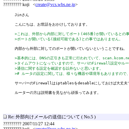
????????? koji <
create@vcs.wbs.ne.jp
>
Jinさん
こんにちは、お世話をおかけしております。
>これは、外部から内部に対してポート(465番)が開いているとの
>ポートが開いている(接続可能である)との事ではありません。
内部から外部に対してのポートが開いていないということですね。
>基本的には、DNSの正引きも正常に行われていて、scan.kcom.
>タイムアウトになっていますので、サーバのFirewall設定やル
>通信に関する設定を確認する以外ないと思います。
># ルータの設定に関しては、様々な機器や環境等もありますので
サーバーのFirewallはiptablesをdesableにしておけば大
ルーターの方は説明書を見ながら頑張ってみます。
Re: 外部向けメールの送信について
( No.5 )
????????? 2007/11/27 12:44
????????? koji <
create@vcs.wbs.ne.jp
>