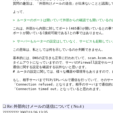
質問の趣旨は、「外部向けメールの送信」が出来ないことと認識し
よって、
> ルーターのポートは開いていて外部からの確認でも開いているの
これは、外部から内部に対してポート(465番)が開いているとの
ポートが開いている(接続可能である)との事ではありません。
> サーバーもルーターの設定はしていなく、サービスも起動してい
この意味は、私としては何を示しているのか判断できません。
基本的には、DNSの正引きも正常に行われていて、scan.kcom.n
タイムアウトになっていますので、サーバのFirewall設定やル
通信に関する設定を確認する以外ないと思います。
# ルータの設定に関しては、様々な機器や環境等もありますので、
もし、相手サーバまでTCP/IPレベルで通信を行っていて、そのサ
「Connection refused」となります。相手のサーバまで通
「Connection timed out」となっていると思われます。
Re: 外部向けメールの送信について
( No.4 )
????????? 2007/11/26 13:35