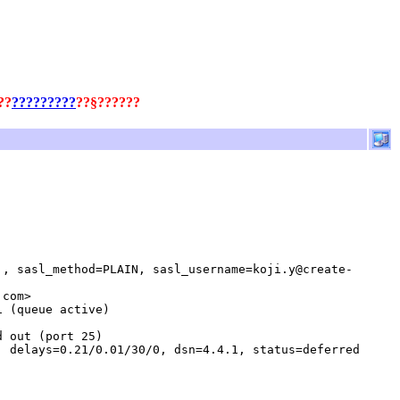
??
?????????
??§??????
], sasl_method=PLAIN, sasl_username=koji.y@create-
.com>
1 (queue active)
d out (port 25)
, delays=0.21/0.01/30/0, dsn=4.4.1, status=deferred