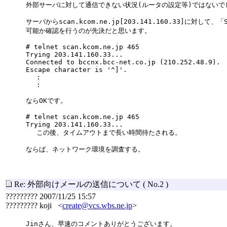
外部サーバに対して通信できない状況(ルータの設定等)ではないで
サーバからscan.kcom.ne.jp[203.141.160.33]に対して、「S
可能か確認を行うのが先決だと思います。
# telnet scan.kcom.ne.jp 465
Trying 203.141.160.33...
Connected to bccnx.bcc-net.co.jp (210.252.48.9).
Escape character is '^]'.
:
:
ならOKです。
# telnet scan.kcom.ne.jp 465
Trying 203.141.160.33...
この後、タイムアウトまで長い時間待たされる。
ならば、ネットワーク環境を調査する。
Re: 外部向けメールの送信について
( No.2 )
????????? 2007/11/25 15:57
????????? koji <
create@vcs.wbs.ne.jp
>
Jinさん、早速のコメントありがとうございます。