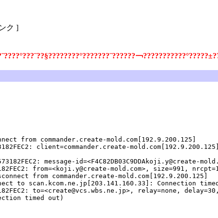
リンク ]
?¨????°???¨??§????????°???????¨??????￢???????????°?????±?
nnect from commander.create-mold.com[192.9.200.125]
3182FEC2: client=commander.create-mold.com[192.9.200.125
573182FEC2: message-id=<F4C82DB03C9DDAkoji.y@create-mold
182FEC2: from=<koji.y@create-mold.com>, size=991, nrcpt=
sconnect from commander.create-mold.com[192.9.200.125]
nect to scan.kcom.ne.jp[203.141.160.33]: Connection time
182FEC2: to=<create@vcs.wbs.ne.jp>, relay=none, delay=30
ection timed out)