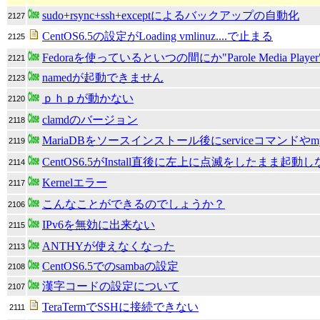
sudo+rsync+ssh+exceptによるバックアップの自動化
2127
CentOS6.5の設定がLoading vmlinuz....で止まる
2125
Fedoraを使っているといつの間にか"Parole Media 
2121
namedが起動できません
2123
ｐｈｐが動かない
2120
clamdのバージョン
2118
MariaDBをソースインストール後にserviceコマンドや
2119
CentOS6.5がInstall直後に左上に点滅をしたまま起動
2114
Kernelエラー
2117
こんなことができるのでしょうか？
2106
IPv6を無効に出来ない
2115
ANTHYが使えなくなった
2113
CentOS6.5でのsambaの設定
2108
漢字コードの設定について
2107
TeraTermでSSHに接続できない
2111