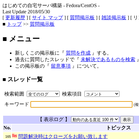
はじめての自宅サーバ構築 - Fedora/CentOS -
Last Update 2018/05/30
[
更新履歴
] [
サイト マップ
] [
質問掲示板
] [
雑談掲示板
] [ 
■
トップ
>>
質問掲示板
■ メニュー
新しくこの掲示板に『
質問を作成
』する。
過去に質問したスレッドで『
未解決であるものを検索
この掲示板の『
留意事項
』について。
■ スレッド一覧
検索範囲
検索項目
キーワード
(
【 表示ログ 】
[
No.
トピックス
問題解決時はクローズをお願い致します
165