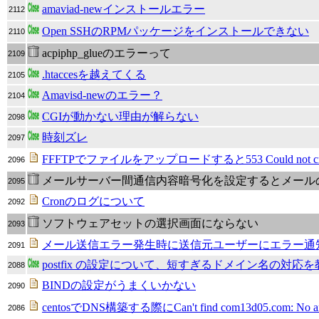
amaviad-newインストールエラー
2112
Open SSHのRPMパッケージをインストールできない
2110
acpiphp_glueのエラーって
2109
.htaccesを越えてくる
2105
Amavisd-newのエラー？
2104
CGIが動かない理由が解らない
2098
時刻ズレ
2097
FFFTPでファイルをアップロードすると553 Could not 
2096
メールサーバー間通信内容暗号化を設定するとメール
2095
Cronのログについて
2092
ソフトウェアセットの選択画面にならない
2093
メール送信エラー発生時に送信元ユーザーにエラー通
2091
postfix の設定について、短すぎるドメイン名の対応を教えてくだ
2088
BINDの設定がうまくいかない
2090
centosでDNS構築する際にCan't find com13d05.com: No a
2086