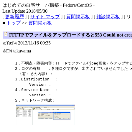
はじめての自宅サーバ構築 - Fedora/CentOS -
Last Update 2018/05/30
[
更新履歴
] [
サイト マップ
] [
質問掲示板
] [
雑談掲示板
] [ 
■
トップ
>>
質問掲示板
FFFTPでファイルをアップロードすると553 Could not cr
æ¥æï¼ 2013/11/16 00:35
ååï¼ takayama
1．不明点・障害内容：FFFTPでファイル(jpeg画像）をアップすると 
2．ログの有無 ：各種ログですが、出力されていませんでした xf
(有：その内容) ：
3．Distribution ：
Version ：
4．Service Name ：
Version ：
5．ネットワーク構成：