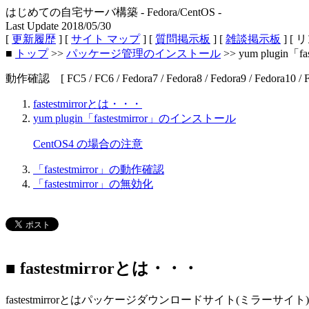
はじめての自宅サーバ構築 - Fedora/CentOS -
Last Update 2018/05/30
[
更新履歴
] [
サイト マップ
] [
質問掲示板
] [
雑談掲示板
] [ 
■
トップ
>>
パッケージ管理のインストール
>> yum plugin「f
動作確認 [ FC5 / FC6 / Fedora7 / Fedora8 / Fedora9 / Fedora10 / Fed
fastestmirrorとは・・・
yum plugin「fastestmirror」のインストール
CentOS4 の場合の注意
「fastestmirror」の動作確認
「fastestmirror」の無効化
■ fastestmirrorとは・・・
fastestmirrorとはパッケージダウンロードサイト(ミ