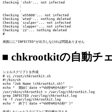
Checking `chsh'... not infected

        ：

        ：

Checking `w55808'... not infected

Checking `wted'... nothing deleted

Checking `scalper'... not infected

Checking `slapper'... not infected

Checking `z2'... nothing deleted

#

画面にに"INFECTED"が出力しなければ問題ありません
■ chkrootkitの自動
シェルスクリプトを作成

# 
vi /root/chkrootkit.sh
#!/bin/sh

echo "Job Name (chkrootkit.sh)"

echo "  開始(`date +"%k時%M分%S秒"`)"

/usr/sbin/chkrootkit > /var/log/chkrootkit.log

grep INFECTED /var/log/chkrootkit.log

rm -f /var/log/chkrootkit.log

echo "  終了(`date +"%k時%M分%S秒"`)"
作成したシェルスクリプトに実行権を与える