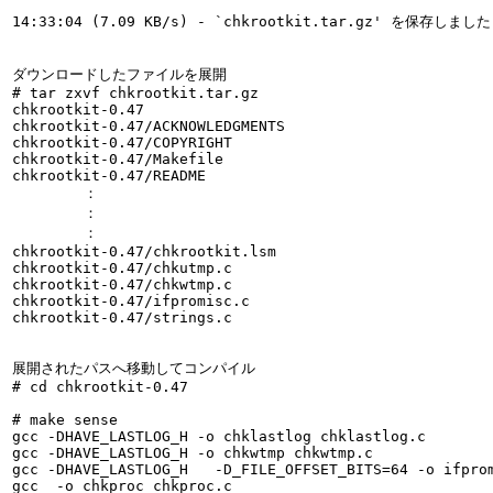
14:33:04 (7.09 KB/s) - `chkrootkit.tar.gz' を保存しました 
ダウンロードしたファイルを展開

# 
tar zxvf chkrootkit.tar.gz
chkrootkit-0.47

chkrootkit-0.47/ACKNOWLEDGMENTS

chkrootkit-0.47/COPYRIGHT

chkrootkit-0.47/Makefile

chkrootkit-0.47/README

　　　　　：

　　　　　：

　　　　　：

chkrootkit-0.47/chkrootkit.lsm

chkrootkit-0.47/chkutmp.c

chkrootkit-0.47/chkwtmp.c

chkrootkit-0.47/ifpromisc.c

chkrootkit-0.47/strings.c

展開されたパスへ移動してコンパイル

# 
cd chkrootkit-0.47
# 
make sense
gcc -DHAVE_LASTLOG_H -o chklastlog chklastlog.c

gcc -DHAVE_LASTLOG_H -o chkwtmp chkwtmp.c

gcc -DHAVE_LASTLOG_H   -D_FILE_OFFSET_BITS=64 -o ifprom
gcc  -o chkproc chkproc.c
