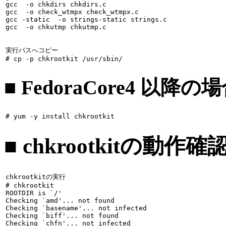
gcc  -o chkdirs chkdirs.c

gcc  -o check_wtmpx check_wtmpx.c

gcc -static  -o strings-static strings.c

gcc  -o chkutmp chkutmp.c

実行パスへコピー

# 
cp -p chkrootkit /usr/sbin/
■ FedoraCore4 以降の
# 
yum -y install chkrootkit
■ chkrootkitの動作確
chkrootkitの実行

# 
chkrootkit
ROOTDIR is `/'

Checking `amd'... not found

Checking `basename'... not infected

Checking `biff'... not found

Checking `chfn'... not infected
