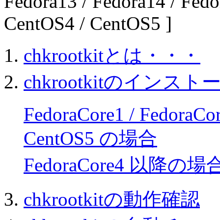
Fedora13 / Fedora14 / Fedo
CentOS4 / CentOS5 ]
chkrootkitとは・・・
chkrootkitのインスト
FedoraCore1 / FedoraCor
CentOS5 の場合
FedoraCore4 以降の場
chkrootkitの動作確認