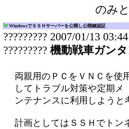
のみ
WindowsでＳＳＨサーバーを公開し公開鍵認証
????????? 2007/01/13 03:44
?????????
機動戦車ガンタ
両親用のＰＣをＶＮＣを使
してトラブル対策や定期メ
ンテナンスに利用しようと
計画としてはＳＳＨでトン