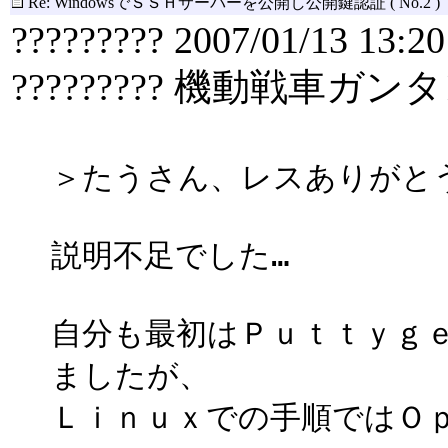
Re: WindowsでＳＳＨサーバーを公開し公開鍵認証
( No.2 )
????????? 2007/01/13 13:20
????????? 機動戦車ガン
＞たうさん、レスありがと
説明不足でした…
自分も最初はＰｕｔｔｙｇ
ましたが、
Ｌｉｎｕｘでの手順ではＯ