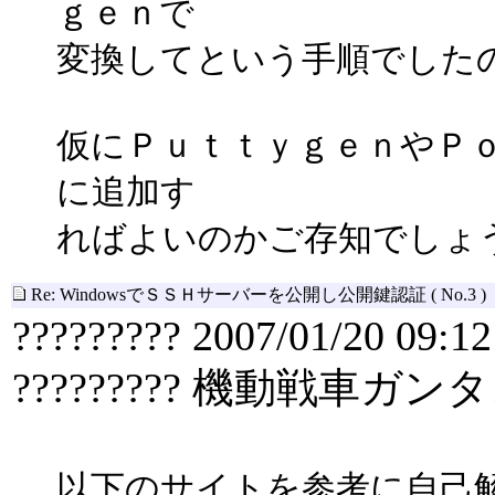
ｇｅｎで
変換してという手順でした
仮にＰｕｔｔｙｇｅｎやＰ
に追加す
ればよいのかご存知でしょ
Re: WindowsでＳＳＨサーバーを公開し公開鍵認証
( No.3 )
????????? 2007/01/20 09:12
????????? 機動戦車ガン
以下のサイトを参考に自己