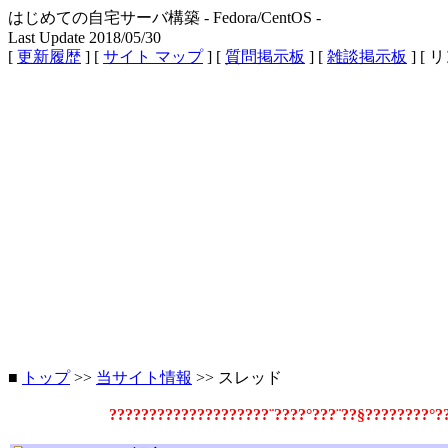
はじめての自宅サーバ構築 - Fedora/CentOS -
Last Update 2018/05/30
[
更新履歴
] [
サイト マップ
] [
質問掲示板
] [
雑談掲示板
] [ 
■
トップ
>>
当サイト情報
>> スレッド
????????????????????¨????°???¨??§????????°