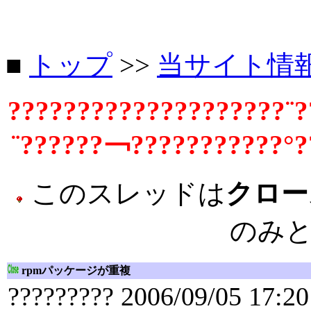
■
トップ
>>
当サイト情
????????????????????¨?
¨??????￢???????????°?
このスレッドは
クロー
のみ
rpmパッケージが重複
????????? 2006/09/05 17:20