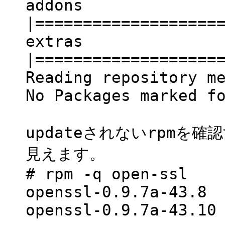
addons 1
|=================
extras 1
|=================
Reading repository m
No Packages marked f
updateされないrpmを
見えます。
# rpm -q open-ssl
openssl-0.9.7a-43.8
openssl-0.9.7a-43.10