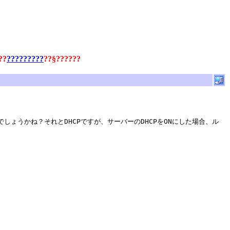
??
?????????
??§??????
のでしょうかね？それとDHCPですが、サーバーのDHCPをONにした場合、ル