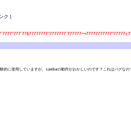
リンク ]
?¨????°???¨??§????????°???????¨??????￢???????????°?????±?
を自宅で試験的に使用していますが、sambaの動作がおかしいのです？これはバグな