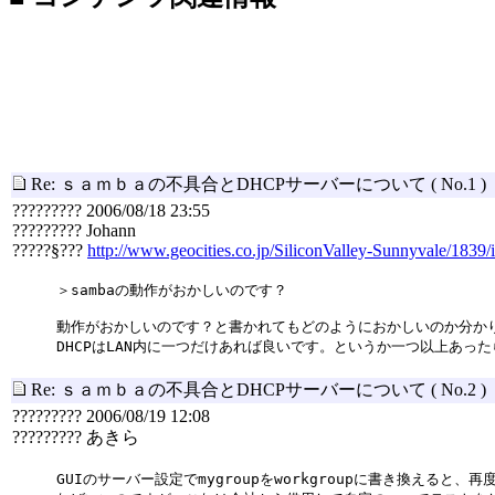
Re: ｓａｍｂａの不具合とDHCPサーバーについて
( No.1 )
????????? 2006/08/18 23:55
????????? Johann
?????§???
http://www.geocities.co.jp/SiliconValley-Sunnyvale/1839/
＞sambaの動作がおかしいのです？
動作がおかしいのです？と書かれてもどのようにおかしいのか分か
DHCPはLAN内に一つだけあれば良いです。というか一つ以上あっ
Re: ｓａｍｂａの不具合とDHCPサーバーについて
( No.2 )
????????? 2006/08/19 12:08
????????? あきら
GUIのサーバー設定でmygroupをworkgroupに書き換え