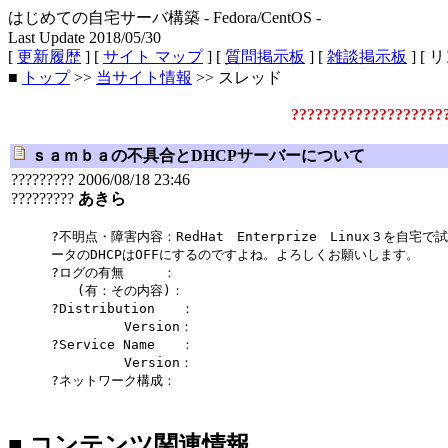
はじめての自宅サーバ構築 - Fedora/CentOS -
Last Update 2018/05/30
[
更新履歴
] [
サイト マップ
] [
質問掲示板
] [
雑談掲示板
] [ 
■
トップ
>>
当サイト情報
>> スレッド
???????????????????
ｓａｍｂａの不具合とDHCPサーバーについて
????????? 2006/08/18 23:46
?????????
あきら
?不明点・障害内容：RedHat Enterprize Linux３
ータのDHCPはOFFにするのですよね。よろしくお願いします。
?ログの有無 ：
(有：その内容)：
?Distribution ：
Version：
?Service Name ：
Version：
?ネットワーク構成：
■ コンテンツ関連情報