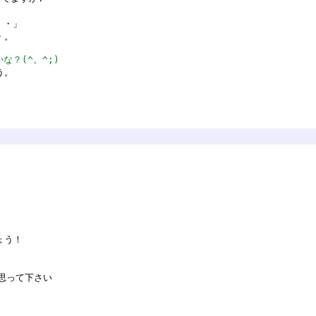
・・」
・。
な？(^。^;)
う。
ょう！
思って下さい