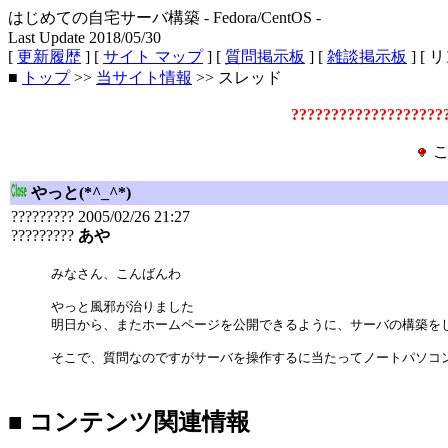
はじめての自宅サーバ構築 - Fedora/CentOS -
Last Update 2018/05/30
[
更新履歴
] [
サイト マップ
] [
質問掲示板
] [
雑談掲示板
] [ 
■
トップ
>>
当サイト情報
>> スレッド
???????????????????
こ
やっと(*^_^*)
????????? 2005/02/26 21:27
?????????
あや
みなさん、こんばんわ
やっと風邪が治りました
明日から、またホームページを公開できるように、サーバの構築を
そこで、質問なのですがサーバを操作するに当たってノートパソコン
■ コンテンツ関連情報