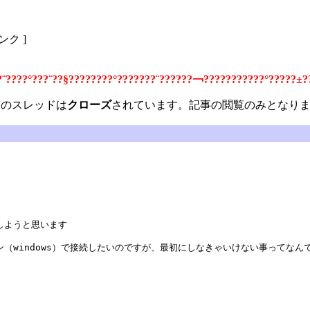
リンク ]
?¨????°???¨??§????????°???????¨??????￢???????????°?????±?
のスレッドは
クローズ
されています。記事の閲覧のみとなり
しようと思います
（windows）で接続したいのですが、最初にしなきゃいけない事ってなん