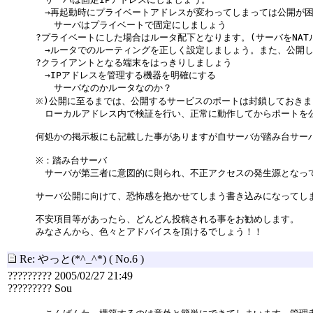
→再起動時にプライベートアドレスが変わってしまっては公開が
サーバはプライベートで固定にしましょう
?プライベートにした場合はルータ配下となります。(サーバをNA
→ルータでのルーティングを正しく設定しましょう。また、公開し
?クライアントとなる端末をはっきりしましょう
→IPアドレスを管理する機器を明確にする
サーバなのかルータなのか？
※)公開に至るまでは、公開するサービスのポートは封鎖しておきま
ローカルアドレス内で検証を行い、正常に動作してからポートを
何処かの掲示板にも記載した事がありますが自サーバが踏み台サー
※：踏み台サーバ
サーバが第三者に意図的に則られ、不正アクセスの発生源となっ
サーバ公開に向けて、恐怖感を抱かせてしまう書き込みになってし
不安項目等があったら、どんどん投稿される事をお勧めします。
みなさんから、色々とアドバイスを頂けるでしょう！！
Re: やっと(*^_^*)
( No.6 )
????????? 2005/02/27 21:49
????????? Sou