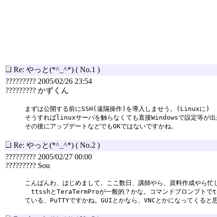
Re: やっと(*^_^*)
( No.1 )
????????? 2005/02/26 23:54
????????? かずくん
まずは公開する前にSSH(遠隔操作)を導入しませう。(Linuxに)
そうすればlinuxサーバを触らなくても直接Windowsで設定等が
その後にアップデートなどでもOKではないですかね。
Re: やっと(*^_^*)
( No.2 )
????????? 2005/02/27 00:00
????????? Sou
こんばんわ、はじめまして。ここ数日、講師やら、資料作成やら忙
ttsshとTeraTermProが一般的？かな。コマンドプロンプ
ている、PuTTYですかね。GUIとかなら、VNCとかになってく