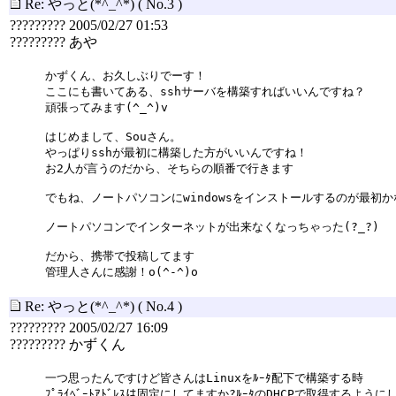
Re: やっと(*^_^*)
( No.3 )
????????? 2005/02/27 01:53
????????? あや
かずくん、お久しぶりでーす！
ここにも書いてある、sshサーバを構築すればいいんですね？
頑張ってみます(^_^)v
はじめまして、Souさん。
やっぱりsshが最初に構築した方がいいんですね！
お2人が言うのだから、そちらの順番で行きます
でもね、ノートパソコンにwindowsをインストールするのが最初かな
ノートパソコンでインターネットが出来なくなっちゃった(?_?)
だから、携帯で投稿してます
管理人さんに感謝！o(^-^)o
Re: やっと(*^_^*)
( No.4 )
????????? 2005/02/27 16:09
????????? かずくん
一つ思ったんですけど皆さんはLinuxをﾙｰﾀ配下で構築する時
ﾌﾟﾗｲﾍﾞｰﾄｱﾄﾞﾚｽは固定にしてますか?ﾙｰﾀのDHCPで取得するよう