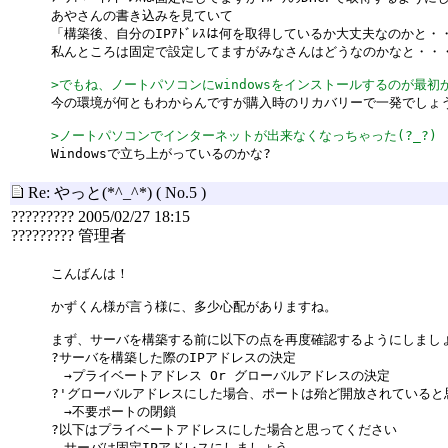
あやさんの書き込みを見ていて
「構築後、自分のIPｱﾄﾞﾚｽは何を取得しているか大丈夫なのかと・
私んところは固定で設定してますがみなさんはどうなのかなと・・
>でもね、ノートパソコンにwindowsをインストールするのが最初か
今の環境が何ともわからんですが購入時のリカバリーで一発でしょ
>ノートパソコンでインターネットが出来なくなっちゃった(?_?)
Windowsで立ち上がっているのかな?
Re: やっと(*^_^*)
( No.5 )
????????? 2005/02/27 18:15
????????? 管理者
こんばんは！
かずくん様が言う様に、多少心配がありますね。
まず、サーバを構築する前に以下の点を再度確認するようにしまし
?サーバを構築した際のIPアドレスの決定
→プライベートアドレス Or グローバルアドレスの決定
?'グローバルアドレスにした場合、ポートは殆ど開放されていると
→不要ポートの閉鎖
?以下はプライベートアドレスにした場合と思ってください
サーバは固定IPアドレスにしましょう。