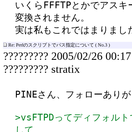
いくらFFFTPとかでアス
変換されません。
実は私もこれではまりました
Re: Perlのスクリプトでパス指定について
( No.3 )
????????? 2005/02/26 00:17
????????? stratix
PINEさん、フォローあり
>vsFTPDってディフォ
して