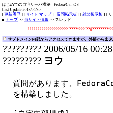
はじめての自宅サーバ構築 - Fedora/CentOS -
Last Update 2018/05/30
[
更新履歴
] [
サイト マップ
] [
質問掲示板
] [
雑談掲示板
] [ 
■
トップ
>>
当サイト情報
>> スレッド
????????????????????¨????°???¨??§????????°
サブドメイン内部からアクセスできますが、外部から出来
????????? 2006/05/16 00:28
?????????
ヨウ
質問があります。FedoraCo
を構築しました。