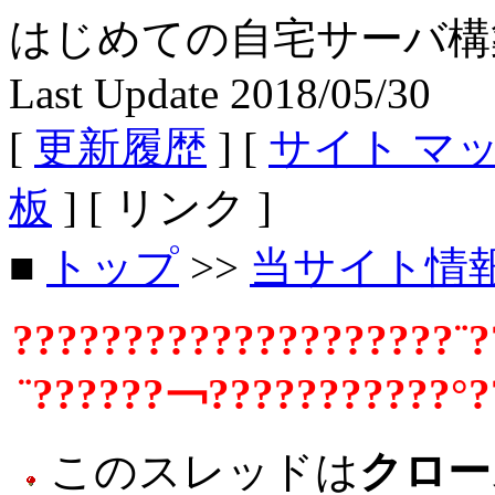
はじめての自宅サーバ構築 - Fe
Last Update 2018/05/30
[
更新履歴
] [
サイト マ
板
] [ リンク ]
■
トップ
>>
当サイト情
????????????????????¨?
¨??????￢???????????°?
このスレッドは
クロー