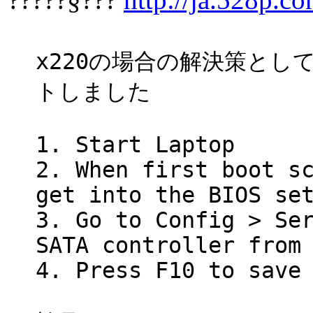
x220の場合の解決策とし
トしました
1. Start Laptop
2. When first boot s
get into the BIOS se
3. Go to Config > Se
SATA controller from
4. Press F10 to save