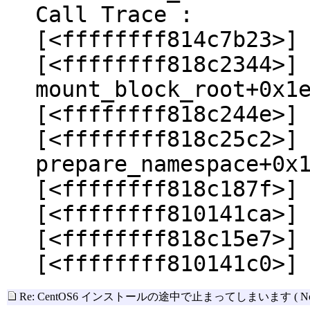
Call Trace :
[<ffffffff814c7b23>]
[<ffffffff818c2344>]
mount_block_root+0x1
[<ffffffff818c244e>]
[<ffffffff818c25c2>]
prepare_namespace+0x
[<ffffffff818c187f>]
[<ffffffff810141ca>]
[<ffffffff818c15e7>]
[<ffffffff810141c0>]
Re: CentOS6 インストールの途中で止まってしまいます
( N