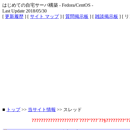
はじめての自宅サーバ構築 - Fedora/CentOS -
Last Update 2018/05/30
[
更新履歴
] [
サイト マップ
] [
質問掲示板
] [
雑談掲示板
] [ 
■
トップ
>>
当サイト情報
>> スレッド
????????????????????¨????°???¨??§????????°