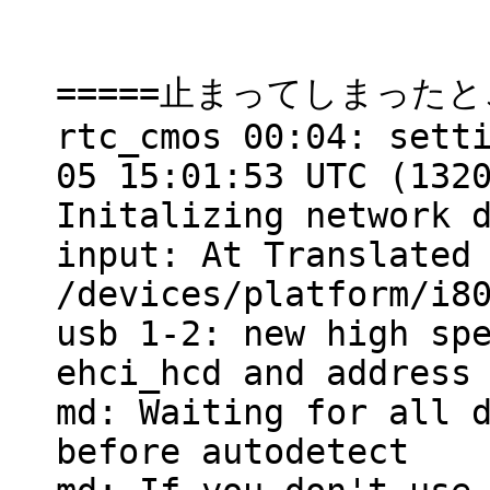
=====止まってしまったと
rtc_cmos 00:04: sett
05 15:01:53 UTC (132
Initalizing network 
input: At Translated
/devices/platform/i8
usb 1-2: new high sp
ehci_hcd and address
md: Waiting for all 
before autodetect