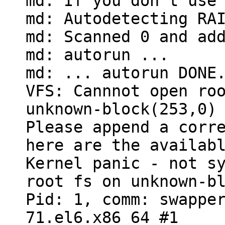
md: If you don't use
md: Autodetecting RA
md: Scanned 0 and ad
md: autorun ...
md: ... autorun DONE
VFS: Cannnot open ro
unknown-block(253,0)
Please append a corr
here are the availab
Kernel panic - not s
root fs on unknown-b
Pid: 1, comm: swappe
71.el6.x86_64 #1