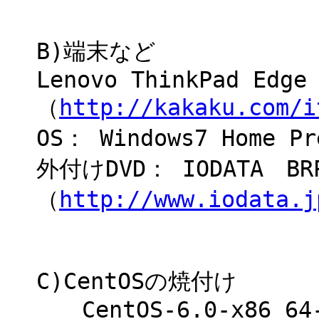
B)端末など
Lenovo ThinkPad Edge
（
http://kakaku.com/i
OS： Windows7 Home
外付けDVD： IODATA B
（
http://www.iodata.j
C)CentOSの焼付け
CentOS-6.0-x86_64-