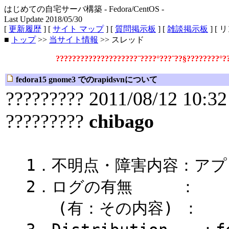
はじめての自宅サーバ構築 - Fedora/CentOS -
Last Update 2018/05/30
[
更新履歴
] [
サイト マップ
] [
質問掲示板
] [
雑談掲示板
] [ 
■
トップ
>>
当サイト情報
>> スレッド
????????????????????¨????°???¨??§????????°
fedora15 gnome3 でのrapidsvnについて
????????? 2011/08/12 10:32
?????????
chibago
1．不明点・障害内容：ア
2．ログの有無 ：
(有：その内容) ：