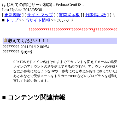
はじめての自宅サーバ構築 - Fedora/CentOS -
Last Update 2018/05/30
[
更新履歴
] [
サイト マップ
] [
質問掲示板
] [
雑談掲示板
] [ 
■
トップ
>>
当サイト情報
>> スレッド
????????????????????¨????°???¨??§????????°
教えてください！！！
????????? 2011/01/12 00:54
?????????
ゆかり
CENTOSでドメイン名はそのままでアカウントを変えてメールの送
メインのアカウントの送受信はできるのですが、アカウントの作成
なにか参考になるようなHPや、参考になる本とかあれば教えていた
あと本などで受信メールをトリガーのPHPなどのプログラムを起動
宜しくお願い致します。
■ コンテンツ関連情報