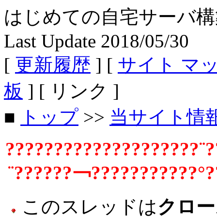
はじめての自宅サーバ構築 - Fe
Last Update 2018/05/30
[
更新履歴
] [
サイト マ
板
] [ リンク ]
■
トップ
>>
当サイト情
????????????????????¨?
¨??????￢???????????°?
このスレッドは
クロー