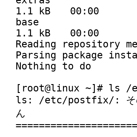
extras 100% |=
1.1 kB 00:00
base 100% |===
1.1 kB 00:00
Reading repository m
Parsing package inst
Nothing to do
[root@linux ~]# ls /
ls: /etc/postfi
ん
====================