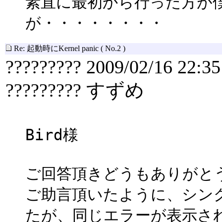
素直に最初から行った方が
が・・・・・・・・
Re: 起動時にKernel panic
( No.2 )
????????? 2009/02/16 22:35
????????? すずめ
Bird様
ご回答頂きどうもありがと
ご助言頂いたように、シン
たが、同じエラーが表示さ