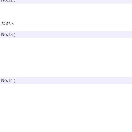
ください。
( No.13 )
( No.14 )