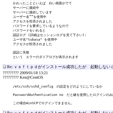
かわったことといえば 白い画面がでて
サーバーに接続中
サーバーに接続しています
ユーザー名””を使用中
アクセスを拒否されました
パスワードを要求しているようなので
パスワードをいれると
認証ログ (詳細はセッションログを見て下さい):
ユーザ名"tubasa" を使用中
アクセスが拒否されました
認証に失敗
という エラーのダイアログが表示されます
Re: ｖｓｆｔｐｄがインストール成功したが 起動しない
????????? 2009/01/18 13:21
????????? Ken@CentOS
/etc/ssh/sshd_config の設定をどのようにしているか
PasswordAuthentication no だと鍵を使用したログイン
この場合WinSCPでログインできません。
Re: ｖｓｆｔｐｄがインストール成功したが 起動しない