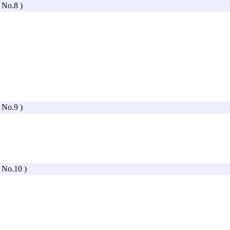
( No.8 )
( No.9 )
( No.10 )