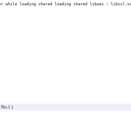
or while loading shared loading shared libues : libssl.s
( No.1 )