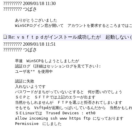
????????? 2009/01/18 11:30
????????? つばさ
ありがとうございました
WinSCPログイン窓が開いて アカウントを要求するところまでは
Re: ｖｓｆｔｐｄがインストール成功したが 起動しない
????????? 2009/01/18 11:51
????????? つばさ
早速 WinSCPをしようとしましたが
認証ログ (詳細はセッションログを見て下さい):
ユーザ名"" を使用中
認証に失敗
入れないようです
パスワードがまちがっていないとすると 何が悪いのでしょう
ＳＣＰと ＳＦＴＰでは上記のエラーが出ます
当然かもしれませんが ＦＴＰを選ぶと拒否されてしまいます
そもそも Vsftpdが起動しっぱいしているんだから 当然かもし
ＳＥLinuxでは Trused Devices : eth0
allow incoming ssh www https ftp になっております
Permissive にしました