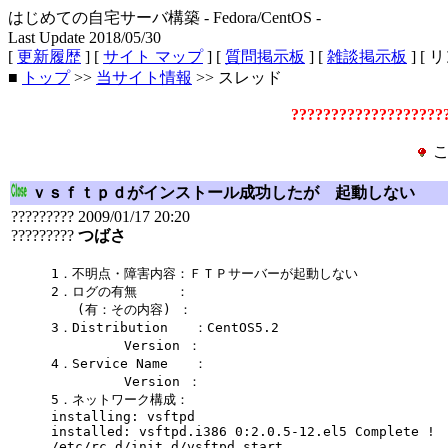
はじめての自宅サーバ構築 - Fedora/CentOS -
Last Update 2018/05/30
[
更新履歴
] [
サイト マップ
] [
質問掲示板
] [
雑談掲示板
] [ 
■
トップ
>>
当サイト情報
>> スレッド
???????????????????
こ
ｖｓｆｔｐｄがインストール成功したが 起動しない
????????? 2009/01/17 20:20
?????????
つばさ
1．不明点・障害内容：ＦＴＰサーバーが起動しない
2．ログの有無 ：
(有：その内容) ：
3．Distribution ：CentOS5.2
Version ：
4．Service Name ：
Version ：
5．ネットワーク構成：
installing: vsftpd
installed: vsftpd.i386 0:2.0.5-12.el5 Complete !
/etc/rc.d/init.d/vsftpd start