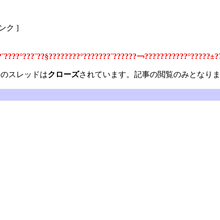
リンク ]
?¨????°???¨??§????????°???????¨??????￢???????????°?????±?
のスレッドは
クローズ
されています。記事の閲覧のみとなり