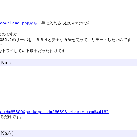
/download.phpから
手に入れるっぽいのですが
ようなのですが
OS5.2のサーバを ＳＳＨと安全な方法を使って リモートしたいのです
す
をトライしている最中だったわけです
( No.5 )
p_id=85589&package_id=88659&release_id=644182
するだけです。
( No.6 )