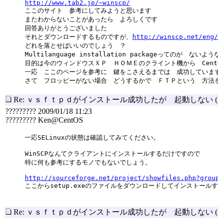
http://www.tab2.jp/~winscp/
ここのサイト 参考にしてみようと思います
またわからないことがあったら よろしくです
回答ありがとうございました
それとダウンロードするものですが、
http://winscp.net/eng
どれを落とせばいいのでしょう ？
Multilanguage installation packageってのが ない
目的は今のウィンドウスＸＰ ＨＯＭＥのクライント機から Cent
一応 ここのページを参考に 鍵をこさえるまでは 成功していま
さて フロッピーがない場合 どうするかで ＦＴＰという 方法
Re: ｖｓｆｔｐｄがインストール成功したが 起動しない
????????? 2009/01/18 11:23
????????? Ken@CentOS
一応SELinuxの状態は確認してみてください。
WinSCPなんてクライアントにインストールするだけですので
特に何も参考にするモノでもないでしょう。
http://sourceforge.net/project/showfiles.php?grou
ここからsetup.exeのファイルをダウンロードしてインストール
Re: ｖｓｆｔｐｄがインストール成功したが 起動しない