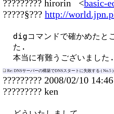
????????? hirorin <
basic-e
?????§???
http://world.jpn.p
digコマンドで確かめたと
た.
本当に有難うございました
Re: DNSサーバーの構築でDNSスタートに失敗する
( No.5 )
????????? 2008/02/10 14:46
????????? ken
どういたしまして。