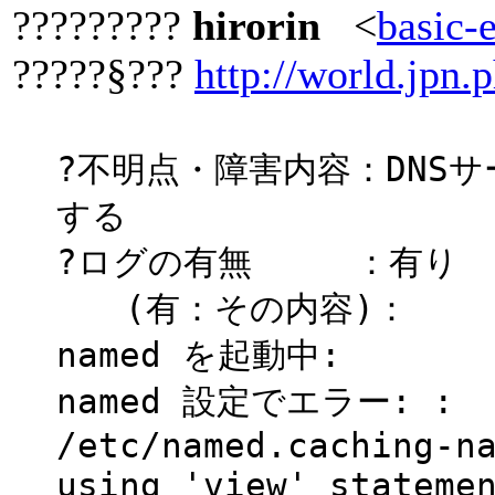
?????????
hirorin
<
basic-
?????§???
http://world.jpn.p
?不明点・障害内容：DNS
する
?ログの有無 ：有り
(有：その内容)：
named を起動中:
named 設定でエラー: :
/etc/named.caching-n
using 'view' stateme