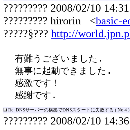
????????? 2008/02/10 14:31
????????? hirorin <
basic-e
?????§???
http://world.jpn.p
有難うございました.
無事に起動できました.
感激です！
感謝です.
Re: DNSサーバーの構築でDNSスタートに失敗する
( No.4 )
????????? 2008/02/10 14:36