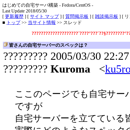
はじめての自宅サーバ構築 - Fedora/CentOS -
Last Update 2018/05/30
[
更新履歴
] [
サイト マップ
] [
質問掲示板
] [
雑談掲示板
] [ 
■
トップ
>>
当サイト情報
>> スレッド
????????????????????¨????°???¨??§????????°
皆さんの自宅サーバーのスペックは？
????????? 2005/03/30 22:27
?????????
Kuroma
<
ku5r
ここのページでも自宅サー
ですが
自宅サーバーを立てている