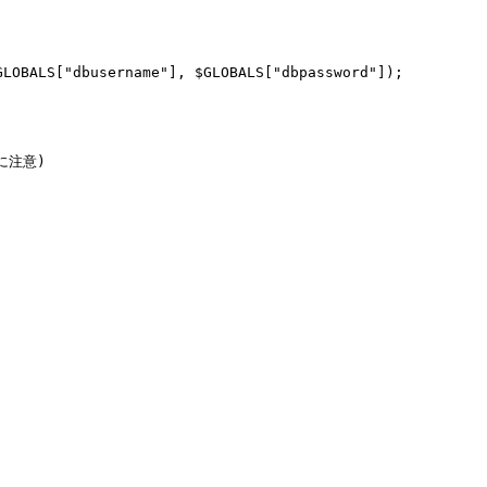
LOBALS["dbusername"], $GLOBALS["dbpassword"]);

に注意)
