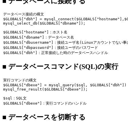
■ データベースに接続する
データベース接続の構文
$GLOBALS["dbh"] = mysql_connect($GLOBALS["hostname"],$G
mysql_select_db($GLOBALS["dbname"]);
$GLOBALS["hostname"]：ホスト名

$GLOBALS["dbname"]：データベース名

$GLOBALS["dbusername"]：接続ユーザ名(Linuxアカウントでない事
$GLOBALS["dbpassword"]：接続ユーザのパスワード

$GLOBALS["dbh"]：正常接続した時のデータベースハンドル
■ データベースコマンド(SQL)の実行
実行コマンドの構文
$GLOBALS["dbexe"] = mysql_query($sql, $GLOBALS["dbh"])

mysql_free_result($GLOBALS["dbexe"]);
$sql：SQL文

$GLOBALS["dbexe"]：実行コマンドのハンドル
■ データベースを切断する