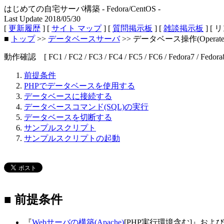
はじめての自宅サーバ構築 - Fedora/CentOS -
Last Update 2018/05/30
[
更新履歴
] [
サイト マップ
] [
質問掲示板
] [
雑談掲示板
] [ 
■
トップ
>>
データベースサーバ
>> データベース操作(Operated
動作確認 [ FC1 / FC2 / FC3 / FC4 / FC5 / FC6 / Fedora7 / Fedora8 / F
前提条件
PHPでデータベースを使用する
データベースに接続する
データベースコマンド(SQL)の実行
データベースを切断する
サンプルスクリプト
サンプルスクリプトの起動
■ 前提条件
『
Webサーバの構築(Apache)
[PHP実行環境含む]』およ