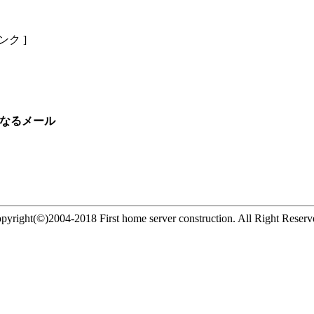
リンク ]
gain」なるメール
pyright(©)2004-2018 First home server construction. All Right Reserv