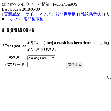
はじめての自宅サーバ構築 - Fedora/CentOS -
Last Update 2018/05/30
[
更新履歴
] [
サイト マップ
] [
質問掲示板
] [
雑談掲示板
] [ 
■
トップ
>>
質問掲示板
â ã¡ã³ããã©ã¼ã
ä»¶åï¼
「[abrt] a crash has been detected a
å¯¾è±¡ã¹ã¬ãã
ååï¼
おちびさん
å¦çé¸æ
パスワード
Co