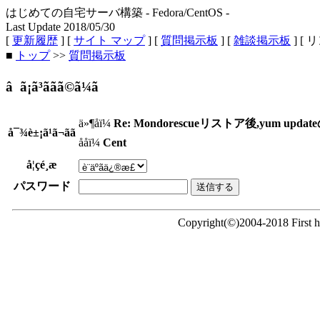
はじめての自宅サーバ構築 - Fedora/CentOS -
Last Update 2018/05/30
[
更新履歴
] [
サイト マップ
] [
質問掲示板
] [
雑談掲示板
] [ 
■
トップ
>>
質問掲示板
â ã¡ã³ããã©ã¼ã
ä»¶åï¼
Re: Mondorescueリストア後,yum up
å¯¾è±¡ã¹ã¬ãã
ååï¼
Cent
å¦çé¸æ
パスワード
Copyright(©)2004-2018 First ho