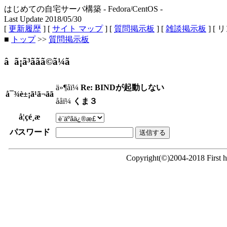
はじめての自宅サーバ構築 - Fedora/CentOS -
Last Update 2018/05/30
[
更新履歴
] [
サイト マップ
] [
質問掲示板
] [
雑談掲示板
] [ 
■
トップ
>>
質問掲示板
â ã¡ã³ããã©ã¼ã
ä»¶åï¼
Re: BINDが起動しない
å¯¾è±¡ã¹ã¬ãã
ååï¼
くま３
å¦çé¸æ
パスワード
Copyright(©)2004-2018 First ho