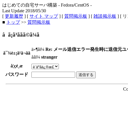
はじめての自宅サーバ構築 - Fedora/CentOS -
Last Update 2018/05/30
[
更新履歴
] [
サイト マップ
] [
質問掲示板
] [
雑談掲示板
] [ 
■
トップ
>>
質問掲示板
â ã¡ã³ããã©ã¼ã
ä»¶åï¼
Re: メール送信エラー発生時に送信元
å¯¾è±¡ã¹ã¬ãã
ååï¼
stranger
å¦çé¸æ
パスワード
Co