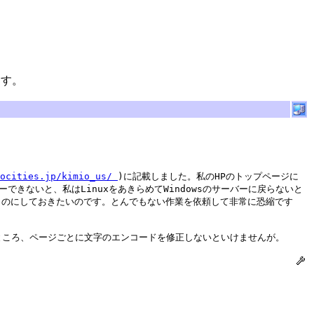
ます。
eocities.jp/kimio_us/
)に記載しました。私のHPのトップページに
できないと、私はLinuxをあきらめてWindowsのサーバーに戻らないと
確かなものにしておきたいのです。とんでもない作業を依頼して非常に恐縮です
ところ、ページごとに文字のエンコードを修正しないといけませんが。