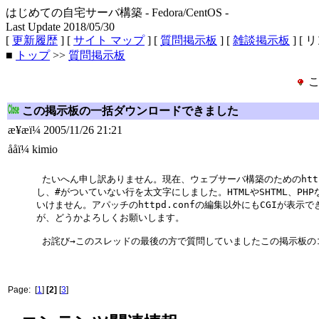
はじめての自宅サーバ構築 - Fedora/CentOS -
Last Update 2018/05/30
[
更新履歴
] [
サイト マップ
] [
質問掲示板
] [
雑談掲示板
] [ 
■
トップ
>>
質問掲示板
こ
この掲示板の一括ダウンロードできました
æ¥æï¼ 2005/11/26 21:21
ååï¼ kimio
たいへん申し訳ありません。現在、ウェブサーバ構築のためのhttp
し、#がついていない行を太文字にしました。HTMLやSHTML、P
いけません。アパッチのhttpd.confの編集以外にもCGIが表
が、どうかよろしくお願いします。
お詫び→このスレッドの最後の方で質問していましたこの掲示板の
Page: [
1
]
[2]
[
3
]