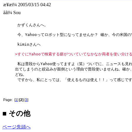
æ¥æï¼ 2005/03/15 04:42
ååï¼ Sou
かずくんさんへ。
今、Yahooってロボット型になってませんか？ 確か、今の米国の
kimioさんへ
>すぐにYahooで検索する癖がついていてなかなか両者を使い分け
私は普段からYahoo使ってますよ（笑）ついでに、ニュースも見れ
出てしまうのと絞込みが面倒という理由で普段使いませんね。確か、
どね。
ですから、私にとっては、「使えるものは使え！！」って感じで
Page: [
1
]
[2]
[
3
]
■ その他
ページ先頭へ