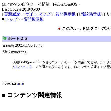
はじめての自宅サーバ構築 - Fedora/CentOS -
Last Update 2018/05/30
[
更新履歴
] [
サイト マップ
] [
質問掲示板
] [
雑談掲示板
] [ 
■
トップ
>>
質問掲示板
このスレッドは
クローズ
さ
ポート２５
æ¥æï¼ 2005/11/06 18:43
ååï¼ mikezang
現在FC4でpostfixを使ってメールサーバを構築してるが、ルー
クしたところ
、まだ開けてないようです、FC４で何か設定する必要
Page:
[1]
[
2
] [
3
]
■ コンテンツ関連情報