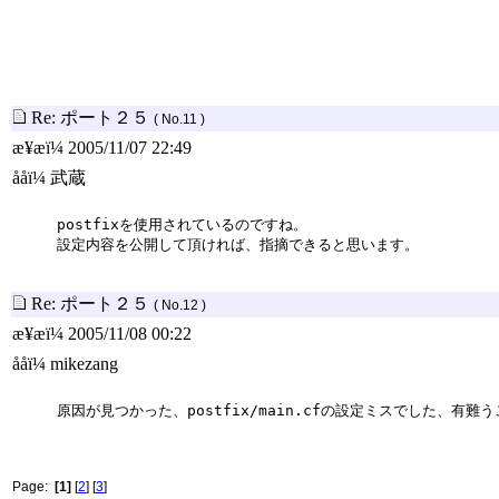
Re: ポート２５
( No.11 )
æ¥æï¼ 2005/11/07 22:49
ååï¼ 武蔵
postfixを使用されているのですね。
設定内容を公開して頂ければ、指摘できると思います。
Re: ポート２５
( No.12 )
æ¥æï¼ 2005/11/08 00:22
ååï¼ mikezang
原因が見つかった、postfix/main.cfの設定ミスでした、有難
Page:
[1]
[
2
] [
3
]