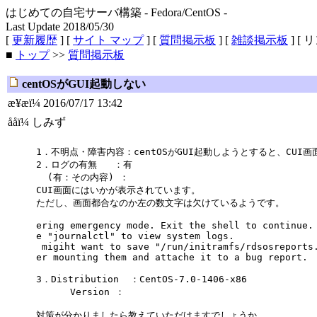
はじめての自宅サーバ構築 - Fedora/CentOS -
Last Update 2018/05/30
[
更新履歴
] [
サイト マップ
] [
質問掲示板
] [
雑談掲示板
] [ 
■
トップ
>>
質問掲示板
centOSがGUI起動しない
æ¥æï¼ 2016/07/17 13:42
ååï¼ しみず
1．不明点・障害内容：centOSがGUI起動しようとすると、CUI
2．ログの有無 ：有
(有：その内容) ：
CUI画面にはいかが表示されています。
ただし、画面都合なのか左の数文字は欠けているようです。
ering emergency mode. Exit the shell to continue.
e "journalctl" to view system logs.
migiht want to save "/run/initramfs/rdsosreports
er mounting them and attache it to a bug report.
3．Distribution ：CentOS-7.0-1406-x86
Version ：
対策が分かりましたら教えていただけますでしょうか。