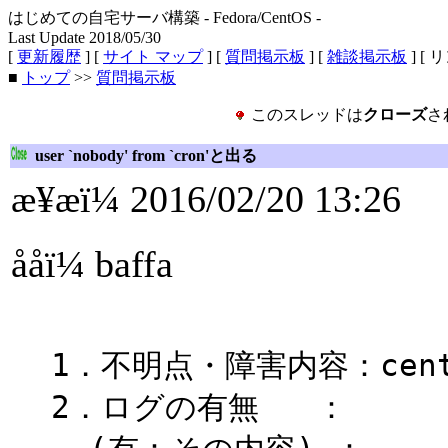
はじめての自宅サーバ構築 - Fedora/CentOS -
Last Update 2018/05/30
[
更新履歴
] [
サイト マップ
] [
質問掲示板
] [
雑談掲示板
] [ 
■
トップ
>>
質問掲示板
このスレッドは
クローズ
さ
user `nobody' from `cron'と出る
æ¥æï¼ 2016/02/20 13:26
ååï¼ baffa
1．不明点・障害内容：cent
2．ログの有無 ：