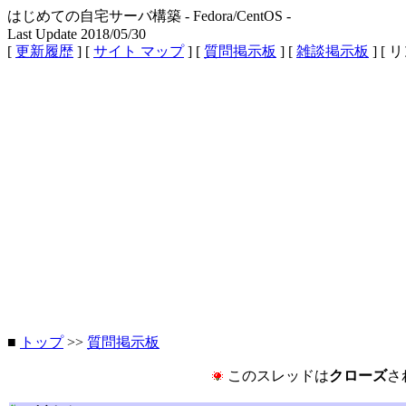
はじめての自宅サーバ構築 - Fedora/CentOS -
Last Update 2018/05/30
[
更新履歴
] [
サイト マップ
] [
質問掲示板
] [
雑談掲示板
] [ 
■
トップ
>>
質問掲示板
このスレッドは
クローズ
さ