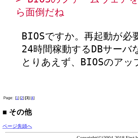
ら面倒だね
BIOSですか。再起動が必
24時間稼動するDBサーバ
とりあえず、BIOSのア
Page: [
1
] [
2
]
[3]
[
4
]
■ その他
ページ先頭へ
Copyright(©)2004-2018 First ho