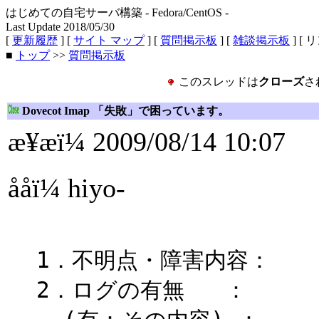
はじめての自宅サーバ構築 - Fedora/CentOS -
Last Update 2018/05/30
[
更新履歴
] [
サイト マップ
] [
質問掲示板
] [
雑談掲示板
] [ 
■
トップ
>>
質問掲示板
このスレッドは
クローズ
さ
Dovecot Imap 「失敗」で困っています。
æ¥æï¼ 2009/08/14 10:07
ååï¼ hiyo-
1．不明点・障害内容：
2．ログの有無 ：