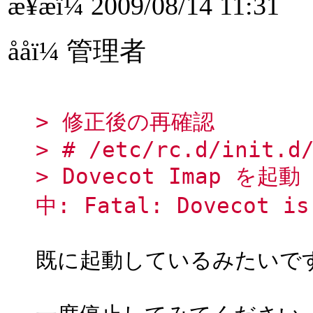
æ¥æï¼ 2009/08/14 11:31
ååï¼ 管理者
> 修正後の再確認
> # /etc/rc.d/init.d
> Dovecot Imap を起動
中: Fatal: Dovecot is
既に起動しているみたいで