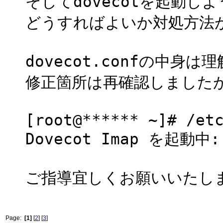
そしてdovecotを起動
どうすればよいか対処方法
dovecot.confの中身
修正箇所は再確認しました
[root@****** ~]# /et
Dovecot Im
ご指導宜しくお願いいたし
Page:
[1]
[
2
] [
3
]