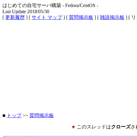
はじめての自宅サーバ構築 - Fedora/CentOS -
Last Update 2018/05/30
[
更新履歴
] [
サイト マップ
] [
質問掲示板
] [
雑談掲示板
] [ 
■
トップ
>>
質問掲示板
このスレッドは
クローズ
さ