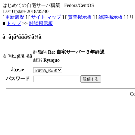
はじめての自宅サーバ構築 - Fedora/CentOS -
Last Update 2018/05/30
[
更新履歴
] [
サイト マップ
] [
質問掲示板
] [
雑談掲示板
] [ 
■
トップ
>>
雑談掲示板
â ã¡ã³ããã©ã¼ã
ä»¶åï¼
Re: 自宅サーバー３年経過
å¯¾è±¡ã¹ã¬ãã
ååï¼
Ryuquo
å¦çé¸æ
パスワード
Co