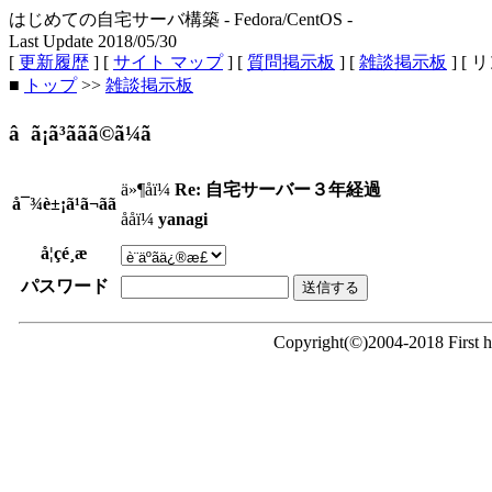
はじめての自宅サーバ構築 - Fedora/CentOS -
Last Update 2018/05/30
[
更新履歴
] [
サイト マップ
] [
質問掲示板
] [
雑談掲示板
] [ 
■
トップ
>>
雑談掲示板
â ã¡ã³ããã©ã¼ã
ä»¶åï¼
Re: 自宅サーバー３年経過
å¯¾è±¡ã¹ã¬ãã
ååï¼
yanagi
å¦çé¸æ
パスワード
Copyright(©)2004-2018 First ho