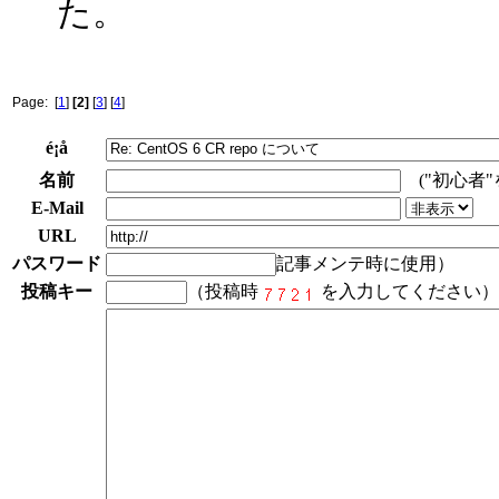
た。
Page: [
1
]
[2]
[
3
] [
4
]
é¡å
名前
("初心者
E-Mail
URL
パスワード
記事メンテ時に使用）
投稿キー
（投稿時
を入力してください）