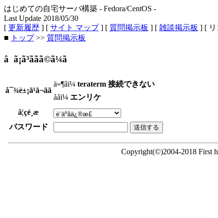
はじめての自宅サーバ構築 - Fedora/CentOS -
Last Update 2018/05/30
[
更新履歴
] [
サイト マップ
] [
質問掲示板
] [
雑談掲示板
] [ 
■
トップ
>>
質問掲示板
â ã¡ã³ããã©ã¼ã
ä»¶åï¼
teraterm 接続できない
å¯¾è±¡ã¹ã¬ãã
ååï¼
エンリケ
å¦çé¸æ
パスワード
Copyright(©)2004-2018 First ho