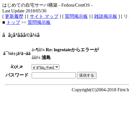
はじめての自宅サーバ構築 - Fedora/CentOS -
Last Update 2018/05/30
[
更新履歴
] [
サイト マップ
] [
質問掲示板
] [
雑談掲示板
] [ 
■
トップ
>>
質問掲示板
â ã¡ã³ããã©ã¼ã
ä»¶åï¼
Re: logrotateからエラーが
å¯¾è±¡ã¹ã¬ãã
ååï¼
浦島
å¦çé¸æ
パスワード
Copyright(©)2004-2018 First ho