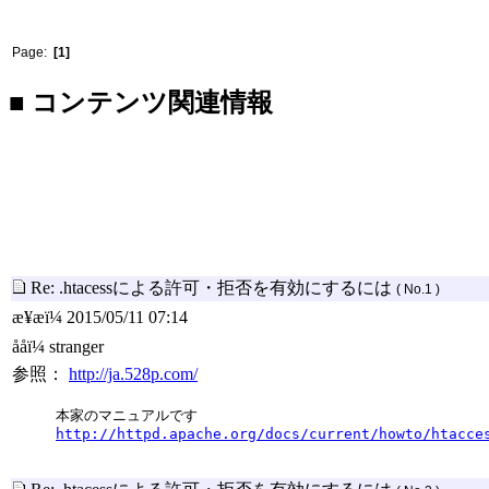
Page:
[1]
■ コンテンツ関連情報
Re: .htacessによる許可・拒否を有効にするには
( No.1 )
æ¥æï¼ 2015/05/11 07:14
ååï¼ stranger
参照：
http://ja.528p.com/
本家のマニュアルです
http://httpd.apache.org/docs/current/howto/htacce