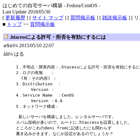
はじめての自宅サーバ構築 - Fedora/CentOS -
Last Update 2018/05/30
[
更新履歴
] [
サイト マップ
] [
質問掲示板
] [
雑談掲示板
] [ 
■
トップ
>>
質問掲示板
.htacessによる許可・拒否を有効にするには
æ¥æï¼ 2015/05/10 22:07
ååï¼ はる
1．不明点・障害内容：.htacessによる許可・拒否を有効にする
2．ログの有無 ：
(有：その内容) ：
3．Distribution ：
Version ：
4．Service Name ：CenOS
Version ：6.6
5．ネットワーク構成：
新しいサーバを構築しました。レンタルサーバです。
スパム投稿が多いので。ルートに.htaccessを設置しました。
ところがこれのdeni fromに記述したにも関わらず
書き込みがきます。なにか設定があるのでしょうか？