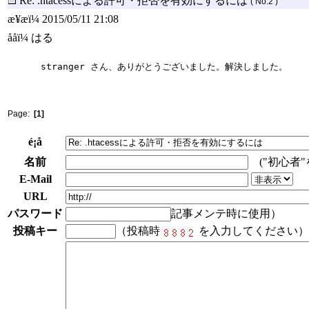
Re: .htacessによる許可・拒否を有効にするには
( No.2 )
æ¥æï¼ 2015/05/11 21:08
ååï¼ はる
stranger さん、ありがとうございました。解決しました。
Page:
[1]
é¡å
名前
("初心者
E-Mail
URL
パスワード
記事メンテ時に使用）
投稿キー
（投稿時
を入力してください）