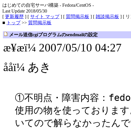
はじめての自宅サーバ構築 - Fedora/CentOS -
Last Update 2018/05/30
[
更新履歴
] [
サイト マップ
] [
質問掲示板
] [
雑談掲示板
] [ 
■
トップ
>>
質問掲示板
メール送信cgiプログラムのsendmailの設定
æ¥æï¼ 2007/05/10 04:27
ååï¼ あき
①不明点・障害内容：fedor
使用の物を使っております
いてので解らなかったんで