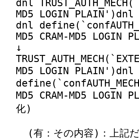
dnl TRUST_AUTH_MECH(
MD5 LOGIN PLAIN')dnl
dnl define(`confAUTH
MD5 CRAM-MD5 LOGIN P
↓
TRUST_AUTH_MECH(`EXT
MD5 LOGIN PLAIN')d
define(`confAUTH_MEC
MD5 CRAM-MD5 LOGIN
化)
(有：その内容)：上記だ