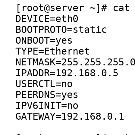
[root@server ~]# cat
DEVICE=eth0
BOOTPROTO=static
ONBOOT=yes
TYPE=Ethernet
NETMASK=255.255.255.
IPADDR=192.168.0.5
USERCTL=no
PEERDNS=yes
IPV6INIT=no
GATEWAY=192.168.0.1