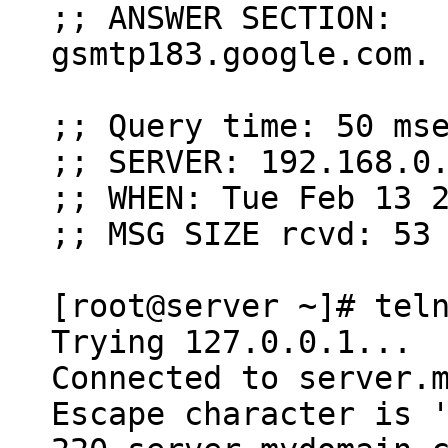
;; ANSWER SECTION:
gsmtp183.google.c
;; Query time: 50 ms
;; SERVER: 192.168.0
;; WHEN: Tue Feb 13 
;; MSG SIZE rcvd: 53
[root@server ~]# tel
Trying 127.0.0.1...
Connected to server.
Escape character is 