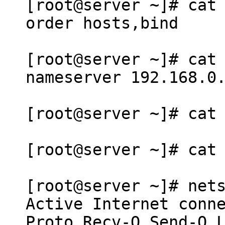
[root@server ~]# cat
order hosts,bind
[root@server ~]# cat
nameserver 192.168.0
[root@server ~]# cat
[root@server ~]# cat
[root@server ~]# net
Active Internet conn
Proto Recv-Q Send