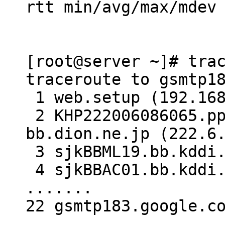
rtt min/avg/max/mdev
[root@server ~]# tra
traceroute to gsmtp1
1 web.setup (192.168
2 KHP222006086065.p
bb.dion.ne.jp (222.6
3 sjkBBML19.bb.kddi.
4 sjkBBAC01.bb.kddi.
.......
22 gsmtp183.google.c