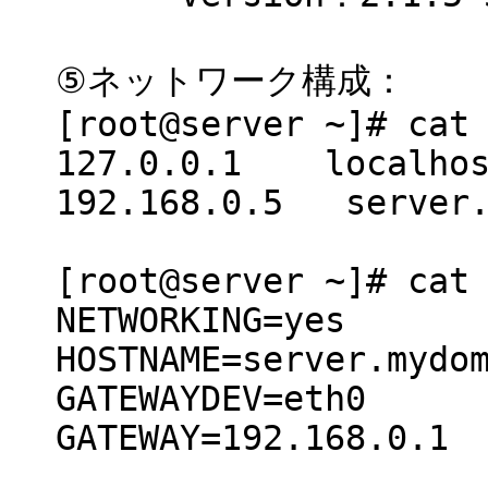
⑤ネットワーク構成：
[root@server ~]# cat
127.0.0.1 localhost
192.168.0.5 server.
[root@server ~]# cat
NETWORKING=yes
HOSTNAME=server.mydo
GATEWAYDEV=eth0
GATEWAY=192.168.0.1