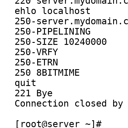
220 server.mydomain.
ehlo localhost
250-server.mydomain.
250-PIPELINING
250-SIZE 10240000
250-VRFY
250-ETRN
250 8BITMIME
quit
221 Bye
Connection closed by
[root@server ~]#