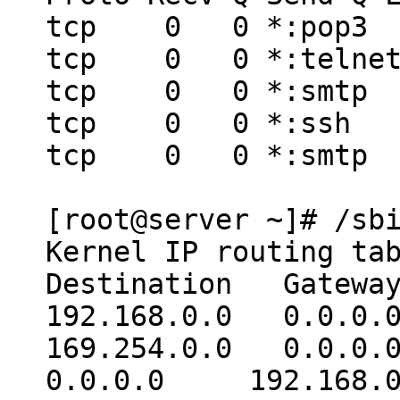
tcp 0 0 *:p
tcp 0 0 *:te
tcp 0 0 *:s
tcp 0 0 *:s
tcp 0 0 *:s
[root@server ~]# /sb
Kernel IP routing ta
Destination Gatew
192.168.0.0 0.0.
169.254.0.0 0.0
0.0.0.0 192.168