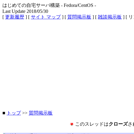
はじめての自宅サーバ構築 - Fedora/CentOS -
Last Update 2018/05/30
[
更新履歴
] [
サイト マップ
] [
質問掲示板
] [
雑談掲示板
] [ 
■
トップ
>>
質問掲示板
このスレッドは
クローズ
さ