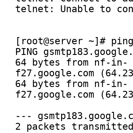
telnet: Unable to co
[root@server ~]# pin
PING gsmtp183.google
64 bytes from nf-in-
f27.google.com (64.2
64 bytes from nf-in-
f27.google.com (64.2
--- gsmtp183.google.
2 packets transmitte