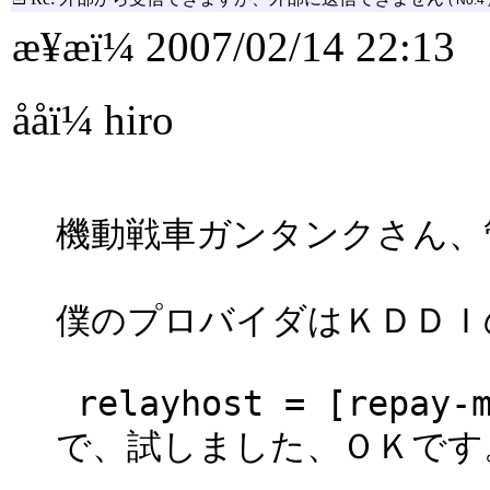
æ¥æï¼ 2007/02/14 22:13
ååï¼ hiro
機動戦車ガンタンクさん、
僕のプロバイダはＫＤＤＩ
relayhost = [repay-m
で、試しました、ＯＫです