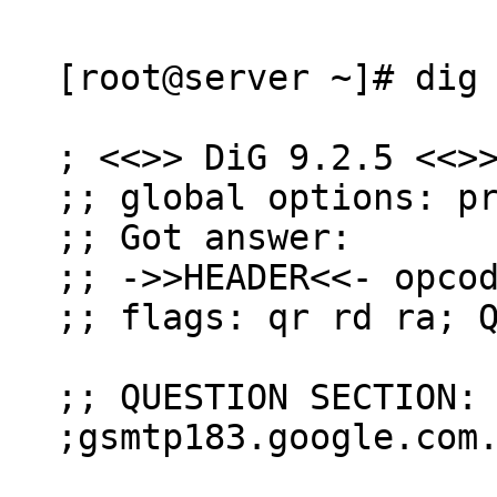
[root@server ~]# dig
; <<>> DiG 9.2.5 <<>
;; global options: p
;; Got answer:
;; ->>HEADER<<- opco
;; flags: qr rd ra; 
;; QUESTION SECTION:
;gsmtp183.google