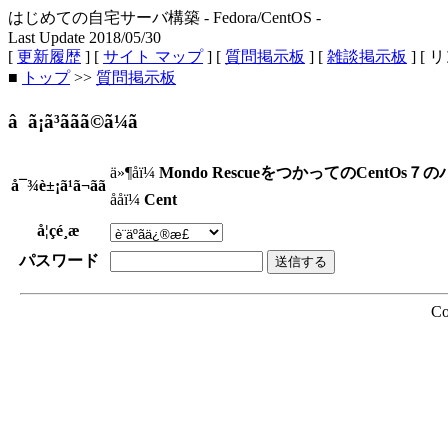
はじめての自宅サーバ構築 - Fedora/CentOS -
Last Update 2018/05/30
[
更新履歴
] [
サイト マップ
] [
質問掲示板
] [
雑談掲示板
] [ 
■
トップ
>>
質問掲示板
â ã¡ã³ããã©ã¼ã
ä»¶åï¼
Mondo RescueをつかってのCentOs
å¯¾è±¡ã¹ã¬ãã
ååï¼
Cent
å¦çé¸æ
パスワード
Co