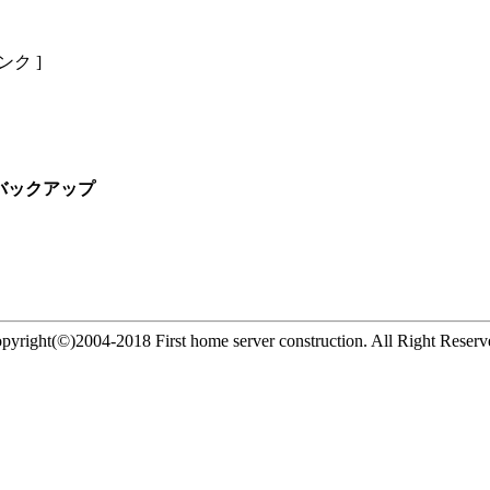
リンク ]
７のバックアップ
pyright(©)2004-2018 First home server construction. All Right Reserv