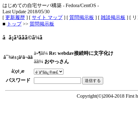
はじめての自宅サーバ構築 - Fedora/CentOS -
Last Update 2018/05/30
[
更新履歴
] [
サイト マップ
] [
質問掲示板
] [
雑談掲示板
] [ 
■
トップ
>>
質問掲示板
â ã¡ã³ããã©ã¼ã
ä»¶åï¼
Re: webdav接続時に文字化け
å¯¾è±¡ã¹ã¬ãã
ååï¼
おやっさん
å¦çé¸æ
パスワード
Copyright(©)2004-2018 First ho